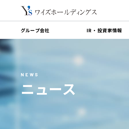
グループ会社
IR ・ 投資家情報
社長IRメッセージ
会社概要
企
IRライブラリ
NEWS
組織図
役員
ニュース
株式情報
沿革
IRポリシー
投資家情報トップ
会社概要トップ