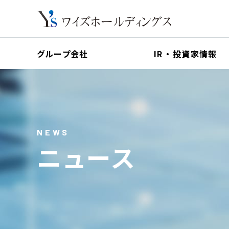
グループ会社
IR ・ 投資家情報
社長IRメッセージ
会社概要
企
IRライブラリ
NEWS
組織図
役員
ニュース
株式情報
沿革
IRポリシー
投資家情報トップ
会社概要トップ